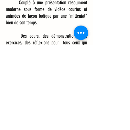
Couplé à une présentation résolument
moderne sous forme de vidéos courtes et
animées de façon ludique par une "millenial"
bien de son temps.
Des cours, des démonstrations, des
exercices, des réflexions pour tous ceux qui
veulent progresser dans la maîtrise de la
peinture et du dessin.
Si l'expérience vous tente,
venez nous rejoindre!
Cliquez ici pour Youtube
Cliquez ici pour Facebook
Cliquez ici pour Instagram